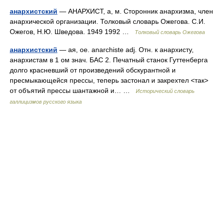
анархистский
— АНАРХИСТ, а, м. Сторонник анархизма, член
анархической организации. Толковый словарь Ожегова. С.И.
Ожегов, Н.Ю. Шведова. 1949 1992 …
Толковый словарь Ожегова
анархистский
— ая, ое. anarchiste adj. Отн. к анархисту,
анархистам в 1 ом знач. БАС 2. Печатный станок Гуттенберга
долго красневший от произведений обскурантной и
пресмыкающейся прессы, теперь застонал и закрехтел <так>
от объятий прессы шантажной и… …
Исторический словарь
галлицизмов русского языка