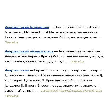
Анархистский блэк-метал
— Направление: метал Истоки:
блэк метал, blackened crust Место и время возникновения:
Канада Годы расцвета: середина 2000 х, настоящее врем …
Википедия
Анархистский чёрный крест
— Анархический чёрный крест
Анархический Черный Крест (АЧК) общее название для ряда,
как правило, независимых друг от др …
Википедия
Анархистский
— I прил. 1. соотн. с сущ. анархизм I, анархист
I, связанный с ними 2. Свойственный анархизму [анархизм I],
характерный для него. 3. Принадлежащий анархистам
[анархист I]. II прил. 1. соотн. с сущ. анархизм II, анархист II,
связанный с ними …
Современный толковый словарь русского языка
Ефремовой